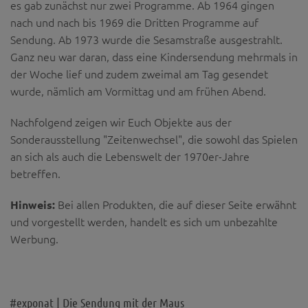
es gab zunächst nur zwei Programme. Ab 1964 gingen
Diese Website nutzt Matomo Analytics für die Auswertung der
Seitenaufrufe als Statistik. Die hierdurch gespeicherten Daten werden
nach und nach bis 1969 die Dritten Programme auf
ausschließlich auf unseren eigenen Servern gespeichert. Eine
Sendung. Ab 1973 wurde die Sesamstraße ausgestrahlt.
Übertragung an Dritte erfolgt nicht. Wir verwenden die Funktion
AnonymizeIP zur Anonymisierung Ihrer IP-Adresse, so dass diese gekürzt
Ganz neu war daran, dass eine Kindersendung mehrmals in
wird und nicht mehr Ihrem Besuch auf unserer Internetseite zugeordnet
der Woche lief und zudem zweimal am Tag gesendet
werden kann.
wurde, nämlich am Vormittag und am frühen Abend.
YouTube / Vimeo
Nachfolgend zeigen wir Euch Objekte aus der
Videos werden über die Plattformen YouTube oder Vimeo eingebunden.
Wir nutzen YouTube im erweiterten Datenschutzmodus. Dieser Modus
Sonderausstellung "Zeitenwechsel", die sowohl das Spielen
bewirkt laut YouTube, dass YouTube keine Informationen über die
an sich als auch die Lebenswelt der 1970er-Jahre
Besucher auf dieser Website speichert, bevor diese sich das Video
betreffen.
ansehen.
Eingebundene Inhalte
Hinweis:
Bei allen Produkten, die auf dieser Seite erwähnt
Optional sind externe Inhalte auf den Seiten dieser Website
und vorgestellt werden, handelt es sich um unbezahlte
eingebunden. Das können Kartendienste wie z.B. Google Maps sein
Werbung.
oder auch Anwendungen einer externen Website.
#exponat | Die Sendung mit der Maus