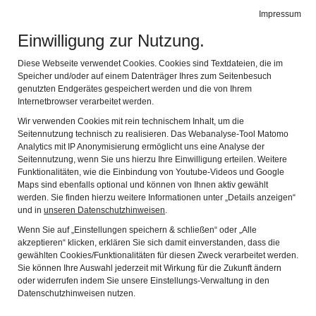
Museum der Deutschen Spielzeugindustrie
Impressum
Navig
mit Trachtenpuppen-Sammlung
Einwilligung zur Nutzung.
Sonderausstellung "Zeiten-
Diese Webseite verwendet Cookies. Cookies sind Textdateien, die im
Speicher und/oder auf einem Datenträger Ihres zum Seitenbesuch
Wechsel"
genutzten Endgerätes gespeichert werden und die von Ihrem
Internetbrowser verarbeitet werden.
Wir verwenden Cookies mit rein technischem Inhalt, um die
1970er-Jahre
Seitennutzung technisch zu realisieren. Das Webanalyse-Tool Matomo
Analytics mit IP Anonymisierung ermöglicht uns eine Analyse der
Die Kinder spielten in den 70er-Jahren nach wie vor sehr
Seitennutzung, wenn Sie uns hierzu Ihre Einwilligung erteilen. Weitere
viel draußen. Überall wohnten viele Kinder und so traf
Funktionalitäten, wie die Einbindung von Youtube-Videos und Google
Maps sind ebenfalls optional und können von Ihnen aktiv gewählt
man sich auf der Straße und in den Höfen. Es wurde der
werden. Sie finden hierzu weitere Informationen unter „Details anzeigen“
Fußball gekickt, mit Bonanza-Rädern gefahren, auf Bäume
und in
unseren Datenschutzhinweisen
.
geklettert, Verstecken und Fangen, Gummitwist und
Wenn Sie auf „Einstellungen speichern & schließen“ oder „Alle
Hüpfkästchen gespielt.
akzeptieren“ klicken, erklären Sie sich damit einverstanden, dass die
gewählten Cookies/Funktionalitäten für diesen Zweck verarbeitet werden.
Sie können Ihre Auswahl jederzeit mit Wirkung für die Zukunft ändern
Spielzeug wie Puppen, Teddybären und Eisenbahnen
oder widerrufen indem Sie unsere Einstellungs-Verwaltung in den
waren ebenfalls stets aktuell – einige beliebte
Datenschutzhinweisen nutzen.
Neuerungen eroberten im Laufe der Jahre den Markt und